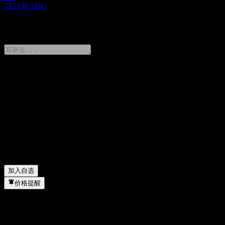
515330.SHG
0 Comments
分享你的想法
FAQ
天弘沪深300ETF 今天的股价是多少？
▼
天弘沪深300ETF 的股票代码是什么？
▼
天弘沪深300ETF 属于哪个行业？
▼
天弘沪深300ETF 何时完成拆股？
▼
加入自选
价格提醒