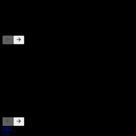
股息
-
竞争对手
此列表为基于近期市场事件的分析。并非投资建议。
关于
Show more...
首席执行官
ISIN
CNE100003WN6
上市
SHG
CN