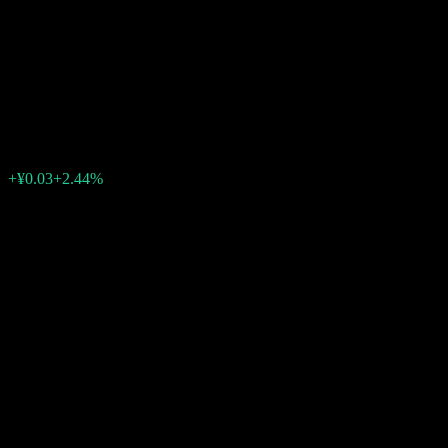
Technology Innovation Board
50 Index
¥1.2600
0
+¥0.03
+2.44%
07:00 今天