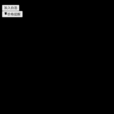
Index 何时完成拆股？
▼
加入自选
价格提醒