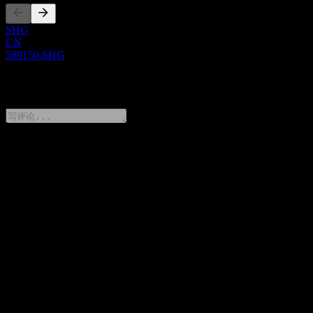
SHG
CN
589150.SHG
0 Comments
分享你的想法
FAQ
PING AN SSE Science and Technology Innovation Board 50
Index 今天的股价是多少？
▼
PING AN SSE Science and Technology Innovation Board 50
Index 的股票代码是什么？
▼
PING AN SSE Science and Technology Innovation Board 50
Index 属于哪个行业？
▼
PING AN SSE Science and Technology Innovation Board 50