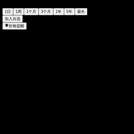
1日
1周
1个月
3个月
1年
5年
最长
加入自选
价格提醒
统计
当日最高
1.264
当日最低
1.22
52周高点
1.633
52周低点
0.916
成交量
13,569,700
平均成交量
18,701,789
市值
0