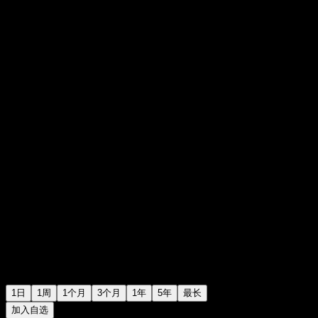
RM6.00
10
+RM0.00
+0%
08:04 今天
1日
1周
1个月
3个月
1年
5年
最长
加入自选