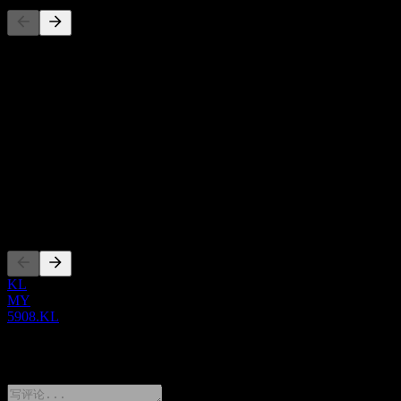
此列表为基于近期市场事件的分析。并非投资建议。
关于
Show more...
首席执行官
ISIN
MYL5908OO008
上市
KL
MY
5908.KL
0 Comments