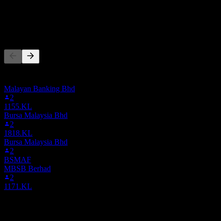
155.51M
净利润
其他人也在关注
此列表基于在 Stock Events 上关注 5908.KL 的用户自选生成。
这不是投资建议。
Malayan Banking Bhd
2
1155.KL
Bursa Malaysia Bhd
2
1818.KL
Bursa Malaysia Bhd
2
BSMAF
MBSB Berhad
2
1171.KL
竞争对手