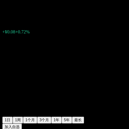
黄山旅游
¥11.23
0
+¥0.08
+0.72%
Friday 06:56
1日
1周
1个月
3个月
1年
5年
最长
加入自选