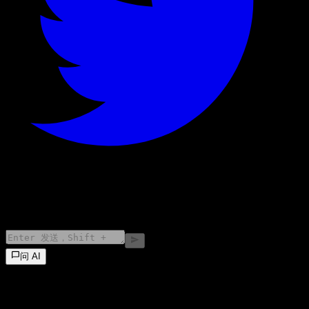
©
2026
Stock Events GmbH
问 AI