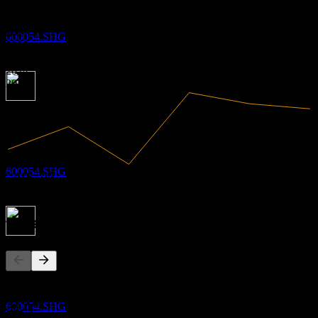
有盈利
黄山旅游
2020
预估
2021
600054.SHG
2022
2023
2024
2025
除息
1
JUL
27
黄山旅游
预估
600054.SHG
2.03B
营收
292.48M
净利润
竞争对手
股息支付
1
JUL
27
此列表为基于近期市场事件的分析。并非投资建议。
黄山旅游
预估
600054.SHG
关于