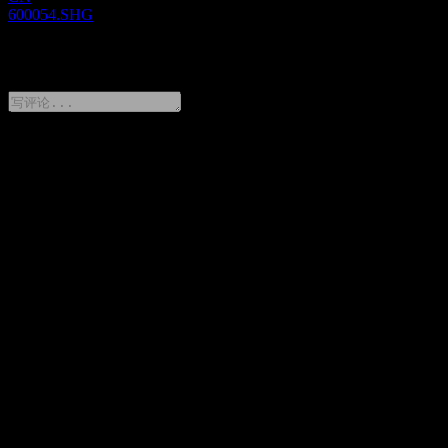
600054.SHG
0 Comments
分享你的想法
FAQ
黄山旅游 今天的股价是多少？
▼
黄山旅游 的股票代码是什么？
▼
黄山旅游 的股价在上涨吗？
▼
黄山旅游 的市值是多少？
▼
黄山旅游 下一次财报日期是什么时候？
▼
黄山旅游 去年的营收是多少？
▼
黄山旅游 去年的净利润是多少？
▼
黄山旅游 会发放股息吗？
▼
黄山旅游 有多少名员工？
▼
黄山旅游 属于哪个行业？
▼