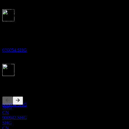
黄山旅游股份有限公司在中国从事旅游业务。公司业务涉及风
景区的环境卫生与清洁、门票管理、景区开发与管理、景区污
水处理与管理。此外，公司还提供索道服务；经营酒店及旅行
除息
Show more...
社业务；并从事徽菜餐饮、智慧旅游、小镇项目、新零售及供
1
首席执行官
应链业务。公司成立于1996年，总部位于中国黄山。
OCT
27
Mr. Jun Sun
黄山旅游
员工
预估
600054.SHG
4072
国家
中国
ISIN
CNE000000PV0
股息支付
1
上市
OCT
27
黄山旅游
预估
600054.SHG
SHG
CN
900942.SHG
SHG
CN