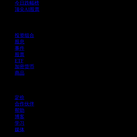
今日跌幅榜
顶尖AI股票
功能
投资组合
股息
事件
股票
ETF
加密货币
商品
company
定价
合作伙伴
帮助
博客
学习
媒体