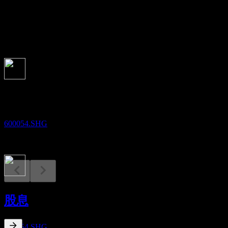
股息
0.28
即将到来
财报
25
AUG
黄山旅游
600054.SHG
除息
1
股息
OCT
黄山旅游
预估
600054.SHG