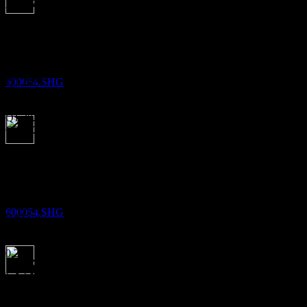
财报
股息支付
25
Aug
预期
1
Q2 2024
JAN
27
黄山旅游
预估
Q3 2024
600054.SHG
Q1 2025
Q2 2025
除息
Q3 2025
1
APR
27
Q1 2026
黄山旅游
预期EPS
下一步
预估
不适用
600054.SHG
0.13
实际EPS
0.18
不适用
0.23
0.28
财务
股息支付
1
14.4%
利润率
APR
27