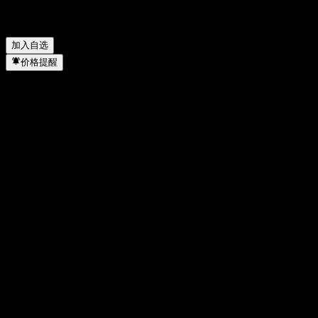
黄山旅游 何时完成拆股？
▼
黄山旅游 的总部在哪里？
▼
加入自选
价格提醒