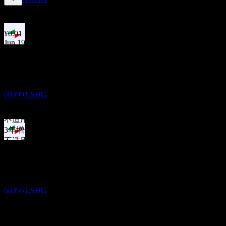
0.12
%
股息率
Feb 26
¥0.01
Jun 19
除息
¥0.16
10
Jun 18
FEB
28
¥0.10
至正股份
10年增长
预估
603991.SHG
不适用
5年增长
不适用
3年增长
不适用
股息支付
1年增长
10
不适用
FEB
28
至正股份
财报
预估
603991.SHG
15
May
预期
Q2 2020