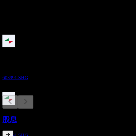
股息
0.16
即将到来
除息
10
FEB
27
至正股份
预估
603991.SHG
股息支付
10
股息
FEB
27
至正股份
预估
603991.SHG