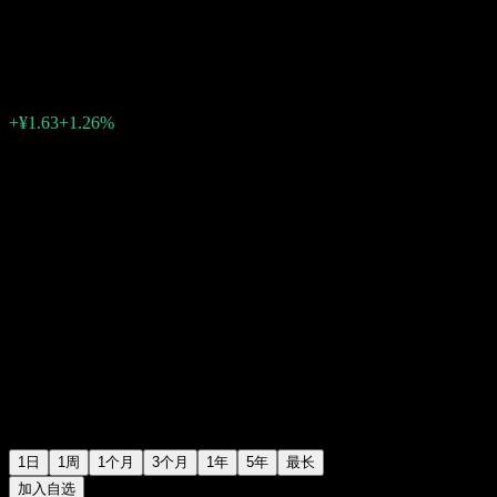
至正股份
¥131.39
0
+¥1.63
+1.26%
Friday 07:00
1日
1周
1个月
3个月
1年
5年
最长
加入自选