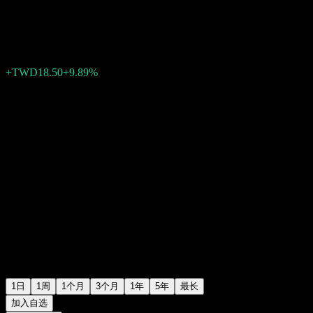
TWD205.50
0
+TWD18.50
+9.89%
Friday 01:47
1日
1周
1个月
3个月
1年
5年
最长
加入自选