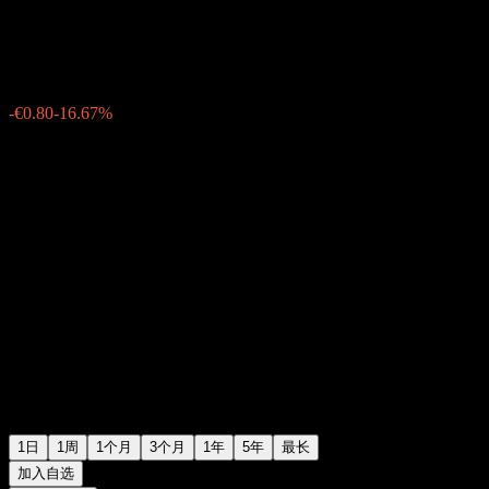
€4.00
64
-€0.80
-16.67%
Wednesday 06:08
1日
1周
1个月
3个月
1年
5年
最长
加入自选