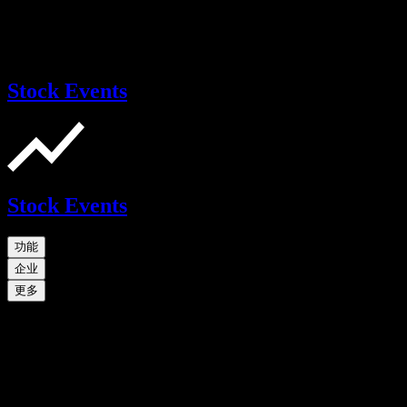
Stock Events
Stock Events
功能
企业
更多