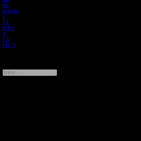
DE
8FP.MU
F
DE
8FP.F
V
CA
FPC.V
0 Comments
分享你的想法
FAQ
Falco Resources 今天的股价是多少？
▼
Falco Resources 的股票代码是什么？
▼
Falco Resources 的股价在上涨吗？
▼