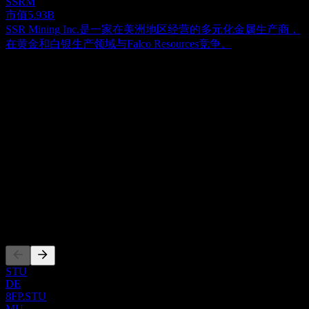
SSRM
市值
5.93B
SSR Mining Inc.是一家在美洲地区经营的多元化金属生产商，
在黄金和白银生产领域与Falco Resources竞争。
关于
Falco Resources Ltd. 总部位于加拿大蒙特利尔，成立于 2010
年，是一家主要从事加拿大各地矿产资源勘探、开发和评估的
矿业公司。其业务重点在于发现贱金属和贵金属矿床，包括
Show more...
金、锌、铜和银。公司在魁北克省鲁恩-诺兰达（Rouyn-
首席执行官
Noranda）矿区拥有涵盖约 70,000 公顷广泛区域的采矿权和合
ISIN
同协议。其核心资产是位于原 Horne 矿区的 Horne 5 项目。公
CA30606C1086
司最初注册名为 Falco Pacific Resource Group Inc.，并于 2014
年 7 月更名为 Falco Resources Ltd.
上市
STU
DE
8FP.STU
MU