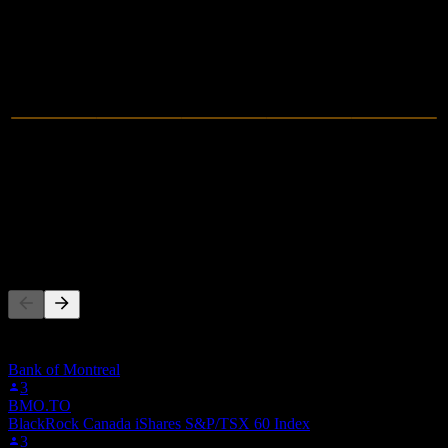
2021
2022
2023
2024
0
营收
-1.54M
净利润
其他人也在关注
此列表基于在 Stock Events 上关注 8FP.MU 的用户自选生成。
这不是投资建议。
Bank of Montreal
3
BMO.TO
BlackRock Canada iShares S&P/TSX 60 Index
3