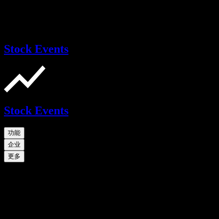
Stock Events
Stock Events
功能
企业
更多