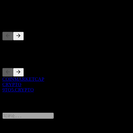
股息
-
竞争对手
此列表为基于近期市场事件的分析。并非投资建议。
上市
COINMARKETCAP
CRYPTO
9TO5.CRYPTO
0 Comments