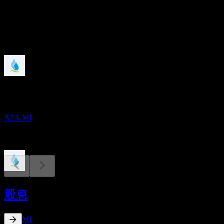
股息
0.1
即将到来
财报
9
NOV
A2A Spa
A2A.MI
除息
18
股息
MAY
27
A2A Spa
预估
A2A.MI