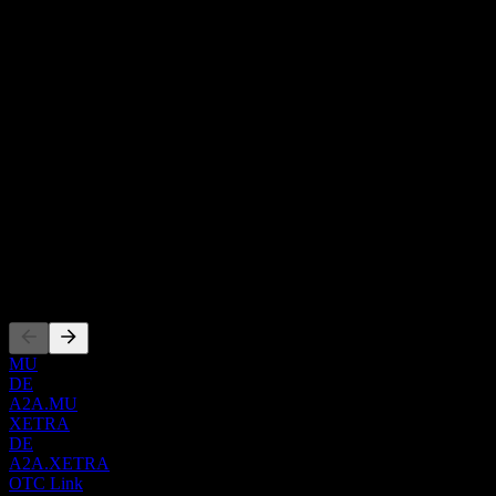
售与分销，以及区域供热业务。公司通过水电、热电、光伏、
热电联产、废物处理和风力发电厂产生电力，总装机容量为
Show more...
8.9 GW；并从事电力、天然气、燃料和环境证书的买卖。公
首席执行官
司还从事通过区域供热网络生产和销售热能；废物管理活动，
Marco Emilio Angelo Patuano
包括收集、街道清扫、处理、处置以及材料和能源的回收；以
员工
及综合废物处置工厂和系统的建设与管理。此外，公司提供综
13267
合水循环管理服务，以及与能源效率证书相关的技术咨询服
国家
务。此外，公司还参与公共照明与交通管制系统、许愿灯、路
意大利
灯以及水净化和下水道活动的管理，并提供能源效率和电动出
ISIN
行服务。同时，公司提供电信服务，包括固定电话和移动电话
IT0001233417
线路的管理、数据传输线路的管理与通信基础设施的开发；视
频监控和访问控制系统的实施与管理，并为创建城市和领土的
上市
新模式设计解决方案和应用。A2A Spa 总部位于意大利布雷西
亚。
MU
DE
A2A.MU
XETRA
DE
A2A.XETRA
OTC Link