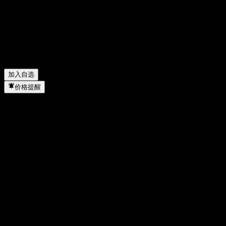
A2A Spa 去年的净利润是多少？
▼
A2A Spa 会发放股息吗？
▼
A2A Spa 有多少名员工？
▼
A2A Spa 属于哪个行业？
▼
A2A Spa 何时完成拆股？
▼
A2A Spa 的总部在哪里？
▼
加入自选
价格提醒