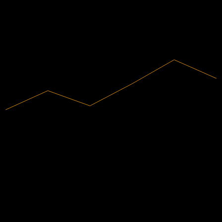
2020
2021
2022
2023
2024
2025
2.16B
营收
545.43M
净利润
分析师评级
32.63
平均目标价
最高预估为 34.90。
来自过去6个月内的 2 条评分。这不是投资建议。
买入
50
%