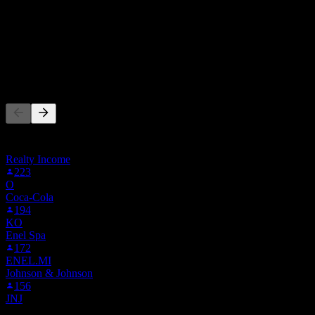
持有
0
%
卖出
50
%
其他人也在关注
此列表基于在 Stock Events 上关注 A2A.MI 的用户自选生成。
这不是投资建议。
Realty Income
223
O
Coca-Cola
194
KO
Enel Spa
172
ENEL.MI
Johnson & Johnson
156
JNJ