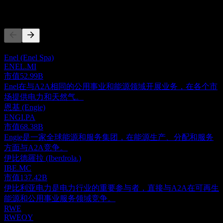
竞争对手
此列表为基于近期市场事件的分析。并非投资建议。
Enel (Enel Spa)
ENEL.MI
市值
52.99B
Enel在与A2A相同的公用事业和能源领域开展业务，在各个市
场提供电力和天然气。
恩基 (Engie)
ENGI.PA
市值
68.38B
Engie是一家全球能源和服务集团，在能源生产、分配和服务
方面与A2A竞争。
伊比德羅拉 (Iberdrola.)
IBE.MC
市值
137.42B
伊比利亚电力是电力行业的重要参与者，直接与A2A在可再生
能源和公用事业服务领域竞争。
RWE
RWEOY