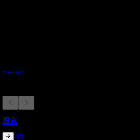
股息
0.1
即将到来
财报
11
AUG
Elemental Royalty
A980.MU
除息
30
股息
SEP
Elemental Royalty
预估
A980.MU