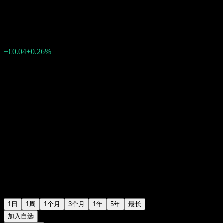
€15.33
67
+€0.04
+0.26%
Friday 06:01
1日
1周
1个月
3个月
1年
5年
最长
加入自选