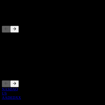
股息
-
竞争对手
此列表为基于近期市场事件的分析。并非投资建议。
关于
Show more...
首席执行官
上市
NASDAQ
US
AADEDXX