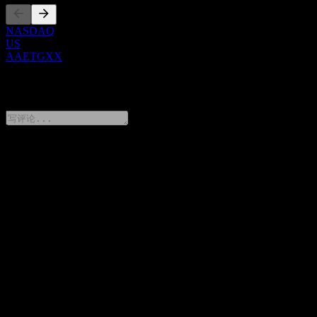
NASDAQ
US
AAETGXX
0 Comments
分享你的想法
FAQ
Goldman Sachs Bank USA AutoCap Weighted Basket CD With
Minimum Coupon AAETGXX 今天的股价是多少？
▼
Goldman Sachs Bank USA AutoCap Weighted Basket CD With
Minimum Coupon AAETGXX 的股票代码是什么？
▼
Goldman Sachs Bank USA AutoCap Weighted Basket CD With
Minimum Coupon AAETGXX 属于哪个行业？
▼
Goldman Sachs Bank USA AutoCap Weighted Basket CD With