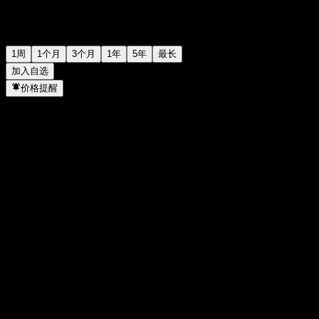
1周
1个月
3个月
1年
5年
最长
加入自选
价格提醒
统计
当日最高
-
当日最低
-
52周高点
100.18
52周低点
95.2
成交量
-
平均成交量
-