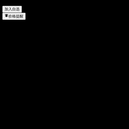
Minimum Coupon AAETGXX 何时完成拆股？
▼
加入自选
价格提醒