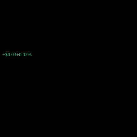
Autocallable Snowball Worst
Of Barrier Note AAHIDXX
$162.37
0
+$0.03
+0.02%
上周