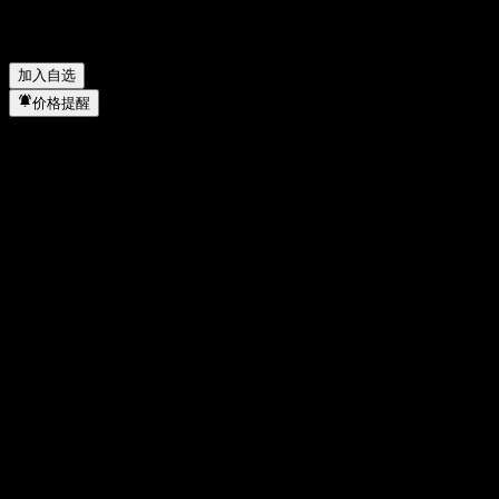
Interest Worst Of Barrier Note AAKLKXX 属于哪个行业？
▼
JPMorgan Chase Financial Company LLC Autocallable Fixed
Interest Worst Of Barrier Note AAKLKXX 何时完成拆股？
▼
加入自选
价格提醒