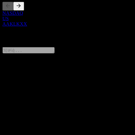
NASDAQ
US
AAKLKXX
0 Comments
分享你的想法
FAQ
JPMorgan Chase Financial Company LLC Autocallable Fixed
Interest Worst Of Barrier Note AAKLKXX 今天的股价是多少？
▼
JPMorgan Chase Financial Company LLC Autocallable Fixed
Interest Worst Of Barrier Note AAKLKXX 的股票代码是什么？
▼
JPMorgan Chase Financial Company LLC Autocallable Fixed