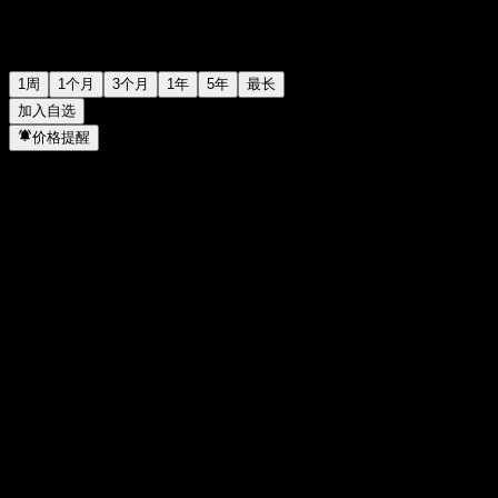
1周
1个月
3个月
1年
5年
最长
加入自选
价格提醒
统计
当日最高
-
当日最低
-
52周高点
99.76
52周低点
98.38
成交量
-
平均成交量
-