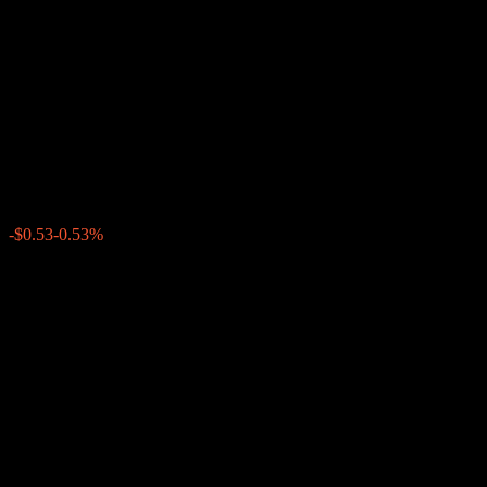
Company LLC Autocallable
Fixed Interest Worst Of
Barrier Note AAKLKXX
$99.23
0
-$0.53
-0.53%
上周