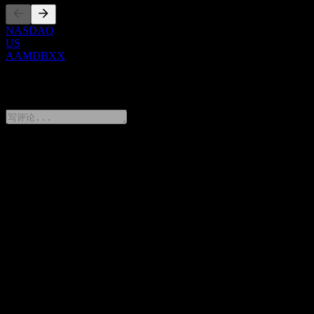
NASDAQ
US
AAMDBXX
0 Comments
分享你的想法
FAQ
JPMorgan Chase Financial Company LLC Autocallable Point to
Point Worst Of Barrier Note AAMDBXX 今天的股价是多少？
▼
JPMorgan Chase Financial Company LLC Autocallable Point to
Point Worst Of Barrier Note AAMDBXX 的股票代码是什么？
▼
JPMorgan Chase Financial Company LLC Autocallable Point to
Point Worst Of Barrier Note AAMDBXX 属于哪个行业？
▼
JPMorgan Chase Financial Company LLC Autocallable Point to