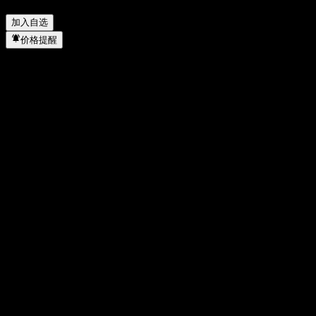
Point Worst Of Barrier Note AAMDBXX 何时完成拆股？
▼
加入自选
价格提醒