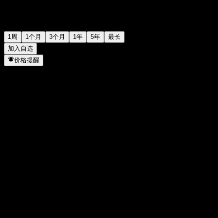
1周
1个月
3个月
1年
5年
最长
加入自选
价格提醒
统计
当日最高
-
当日最低
-
52周高点
125.42
52周低点
122.31
成交量
-
平均成交量
-