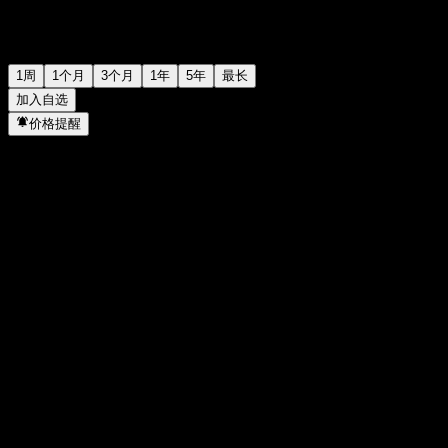
1周
1个月
3个月
1年
5年
最长
加入自选
价格提醒
统计
当日最高
-
当日最低
-
52周高点
101.69
52周低点
100.85
成交量
-
平均成交量
-