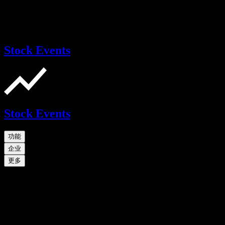
Stock Events
Stock Events
功能
企业
更多