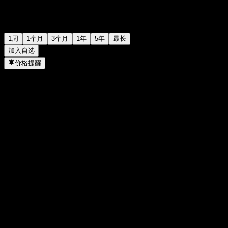
1周
1个月
3个月
1年
5年
最长
加入自选
价格提醒
统计
当日最高
-
当日最低
-
52周高点
100.04
52周低点
97.17
成交量
-
平均成交量
-