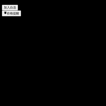
Barrier Note AARFYXX 何时完成拆股？
▼
加入自选
价格提醒