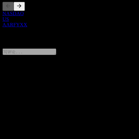
NASDAQ
US
AARFYXX
0 Comments
分享你的想法
FAQ
Citigroup Global Markets Autocallable Contingent Interest
Barrier Note AARFYXX 今天的股价是多少？
▼
Citigroup Global Markets Autocallable Contingent Interest
Barrier Note AARFYXX 的股票代码是什么？
▼
Citigroup Global Markets Autocallable Contingent Interest
Barrier Note AARFYXX 属于哪个行业？
▼
Citigroup Global Markets Autocallable Contingent Interest