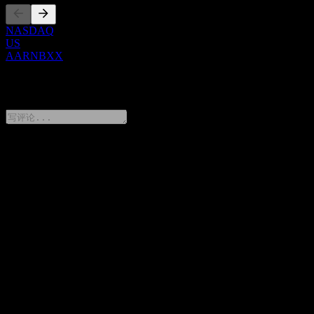
NASDAQ
US
AARNBXX
0 Comments
分享你的想法
FAQ
Citigroup Global Markets Issuer Callable Contingent Interest
Worst Of Buffer Note AARN 今天的股价是多少？
▼
Citigroup Global Markets Issuer Callable Contingent Interest
Worst Of Buffer Note AARN 的股票代码是什么？
▼
Citigroup Global Markets Issuer Callable Contingent Interest
Worst Of Buffer Note AARN 属于哪个行业？
▼
Citigroup Global Markets Issuer Callable Contingent Interest