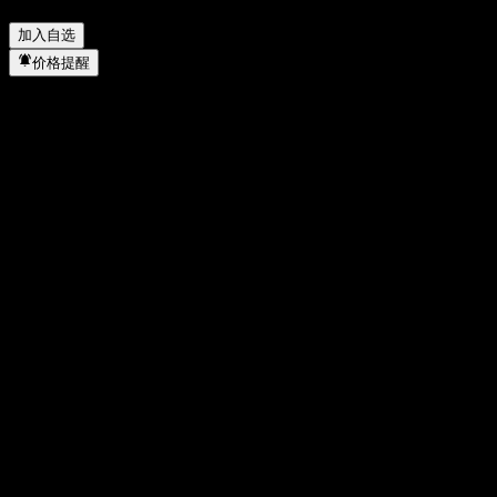
Worst Of Buffer Note AARN 何时完成拆股？
▼
加入自选
价格提醒