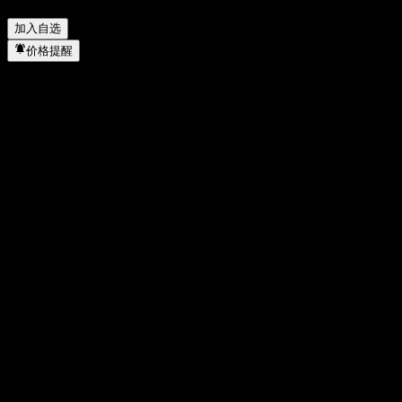
Of Barrier Note AAWJRXX 何时完成拆股？
▼
加入自选
价格提醒