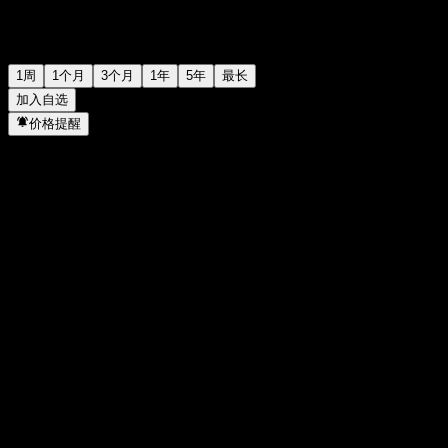
1周
1个月
3个月
1年
5年
最长
加入自选
价格提醒
统计
当日最高
-
当日最低
-
52周高点
157.65
52周低点
105.69
成交量
-
平均成交量
-