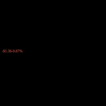
Autocallable Point to Point
Worst Of Barrier Note
AAWJRXX
$155.56
0
-$1.36
-0.87%
上周