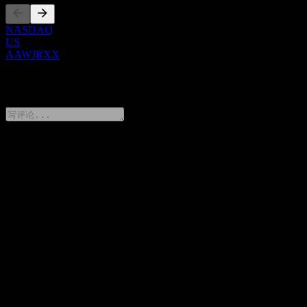
NASDAQ
US
AAWJRXX
0 Comments
分享你的想法
FAQ
Morgan Stanley Finance LLC Autocallable Point to Point Worst
Of Barrier Note AAWJRXX 今天的股价是多少？
▼
Morgan Stanley Finance LLC Autocallable Point to Point Worst
Of Barrier Note AAWJRXX 的股票代码是什么？
▼
Morgan Stanley Finance LLC Autocallable Point to Point Worst
Of Barrier Note AAWJRXX 属于哪个行业？
▼
Morgan Stanley Finance LLC Autocallable Point to Point Worst