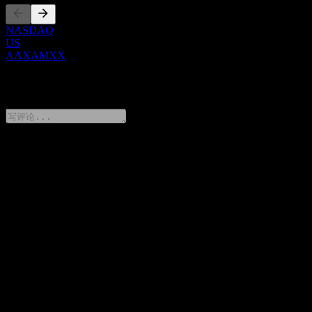
NASDAQ
US
AAXAMXX
0 Comments
分享你的想法
FAQ
JPMorgan Chase Financial Company LLC Capped Point to Point
Buffer Note AAXAMXX 今天的股价是多少？
▼
JPMorgan Chase Financial Company LLC Capped Point to Point
Buffer Note AAXAMXX 的股票代码是什么？
▼
JPMorgan Chase Financial Company LLC Capped Point to Point
Buffer Note AAXAMXX 属于哪个行业？
▼
JPMorgan Chase Financial Company LLC Capped Point to Point