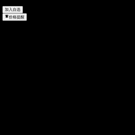
Buffer Note AAXAMXX 何时完成拆股？
▼
加入自选
价格提醒