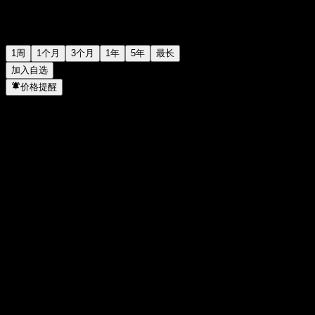
1周
1个月
3个月
1年
5年
最长
加入自选
价格提醒
统计
当日最高
-
当日最低
-
52周高点
121.89
52周低点
110.28
成交量
-
平均成交量
-