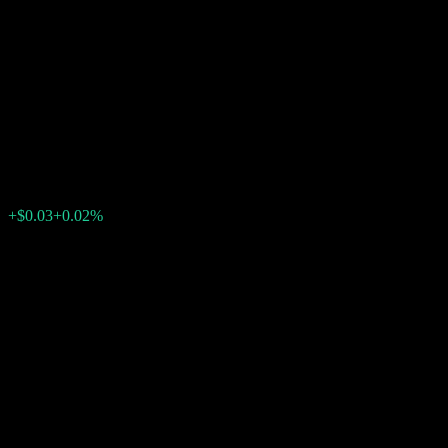
Company LLC Capped Point
to Point Buffer Note
AAXAMXX
$121.89
0
+$0.03
+0.02%
上周