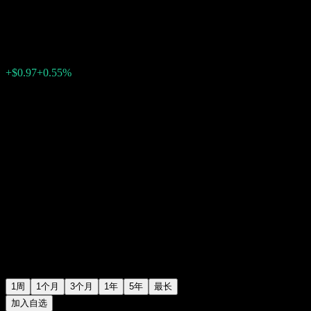
$176.39
0
+$0.97
+0.55%
上周
1周
1个月
3个月
1年
5年
最长
加入自选