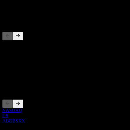
股息
-
竞争对手
此列表为基于近期市场事件的分析。并非投资建议。
关于
Show more...
首席执行官
上市
NASDAQ
US
ABDBSXX