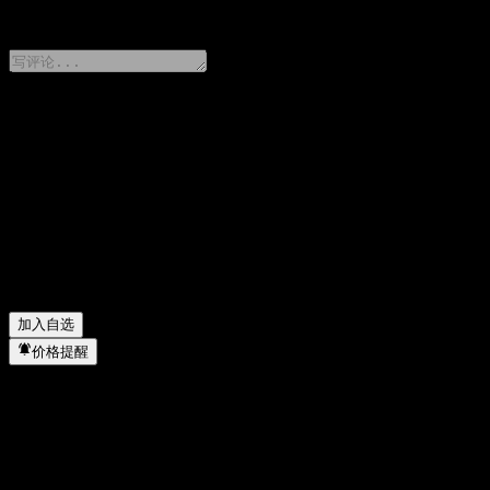
0 Comments
分享你的想法
FAQ
JPMorgan Chase Financial Company LLC Dual Directiona
JPMorgan Chase Financial Company LLC Dual Directiona
JPMorgan Chase Financial Company LLC Dual Directional
JPMorgan Chase Financial Company LLC Dual Directional
加入自选
价格提醒