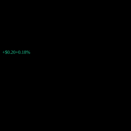
Point Fully Principally
Protected Note ABDUWXX
$111.89
0
+$0.20
+0.18%
上周