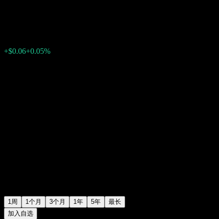
$111.69
0
+$0.06
+0.05%
上周
1周
1个月
3个月
1年
5年
最长
加入自选