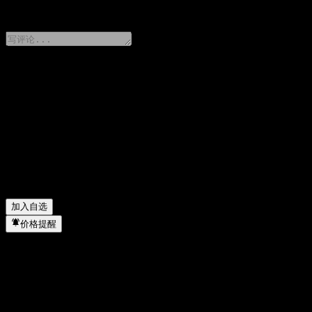
0 Comments
分享你的想法
FAQ
Bank of Montreal Capped Point to Point Buffer Note
Bank of Montreal Capped Point to Point Buffer Note
Bank of Montreal Capped Point to Point Buffer Note 
Bank of Montreal Capped Point to Point Buffer Note 
加入自选
价格提醒