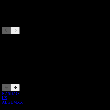
股息
-
竞争对手
此列表为基于近期市场事件的分析。并非投资建议。
关于
Show more...
首席执行官
上市
NASDAQ
US
ABGDMXX