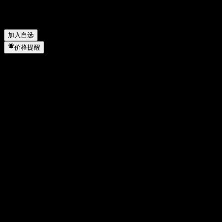
and Minimum Return ABSLNXX 属于哪个行业？
▼
HSBC Bank USA N.A. Point to Point CD With Averaging Out
and Minimum Return ABSLNXX 何时完成拆股？
▼
加入自选
价格提醒