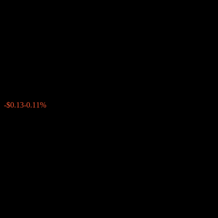
Point CD With Averaging Out
and Minimum Return
ABSLNXX
$113.62
0
-$0.13
-0.11%
上周