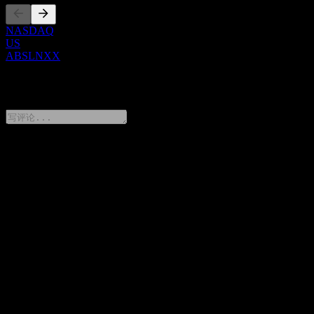
NASDAQ
US
ABSLNXX
0 Comments
分享你的想法
FAQ
HSBC Bank USA N.A. Point to Point CD With Averaging Out
and Minimum Return ABSLNXX 今天的股价是多少？
▼
HSBC Bank USA N.A. Point to Point CD With Averaging Out
and Minimum Return ABSLNXX 的股票代码是什么？
▼
HSBC Bank USA N.A. Point to Point CD With Averaging Out
and Minimum Return ABSLNXX 的股价在上涨吗？
▼
HSBC Bank USA N.A. Point to Point CD With Averaging Out