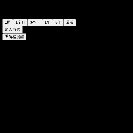
1周
1个月
3个月
1年
5年
最长
加入自选
价格提醒
统计
当日最高
-
当日最低
-
52周高点
113.62
52周低点
98.89
成交量
-
平均成交量
-