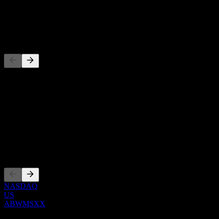
股息
-
竞争对手
此列表为基于近期市场事件的分析。并非投资建议。
关于
Show more...
首席执行官
上市
NASDAQ
US
ABWMSXX