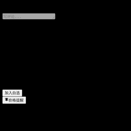
0 Comments
分享你的想法
FAQ
ABWMSXX 今天的股价是多少？
▼
ABWMSXX 的股票代码是什么？
▼
ABWMSXX 的股价在上涨吗？
▼
ABWMSXX 属于哪个行业？
▼
ABWMSXX 何时完成拆股？
▼
加入自选
价格提醒