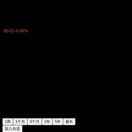
$124.25
0
-$0.82
-0.66%
上周
1周
1个月
3个月
1年
5年
最长
加入自选