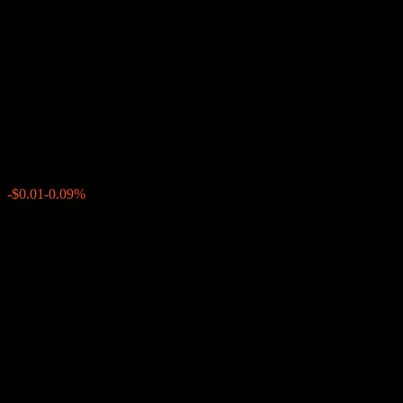
Autocallable Contingent
Interest Barrier Note
ACAHGXX
$10.53
0
-$0.01
-0.09%
上周