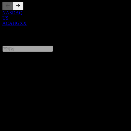
NASDAQ
US
ACAHGXX
0 Comments
分享你的想法
FAQ
UBS London Branch Autocallable Contingent Interest Barrier
Note ACAHGXX 今天的股价是多少？
▼
UBS London Branch Autocallable Contingent Interest Barrier
Note ACAHGXX 的股票代码是什么？
▼
UBS London Branch Autocallable Contingent Interest Barrier
Note ACAHGXX 属于哪个行业？
▼
UBS London Branch Autocallable Contingent Interest Barrier