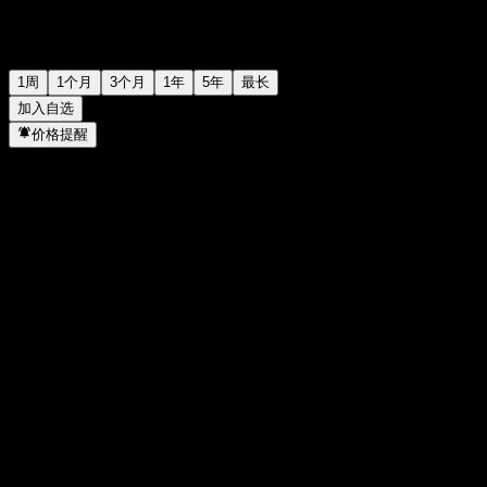
1周
1个月
3个月
1年
5年
最长
加入自选
价格提醒
统计
当日最高
-
当日最低
-
52周高点
10.54
52周低点
10.27
成交量
-
平均成交量
-