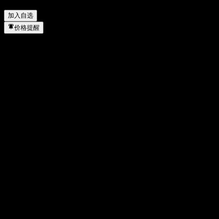
Note ACAHGXX 何时完成拆股？
▼
加入自选
价格提醒