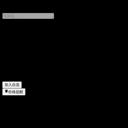
0 Comments
分享你的想法
FAQ
UBS London Branch Autocallable Contingent Interest 
UBS London Branch Autocallable Contingent Interest 
UBS London Branch Autocallable Contingent Interest Ba
UBS London Branch Autocallable Contingent Interest Ba
加入自选
价格提醒