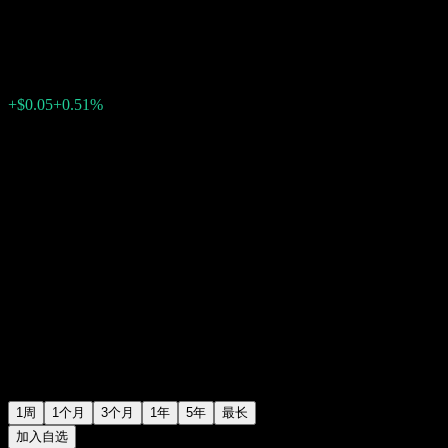
$9.90
0
+$0.05
+0.51%
上周
1周
1个月
3个月
1年
5年
最长
加入自选