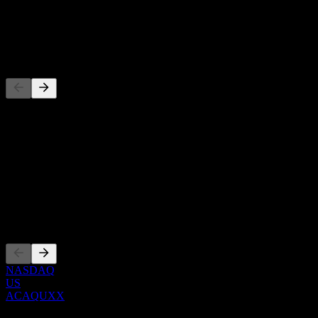
股息
-
竞争对手
此列表为基于近期市场事件的分析。并非投资建议。
关于
Show more...
首席执行官
上市
NASDAQ
US
ACAQUXX