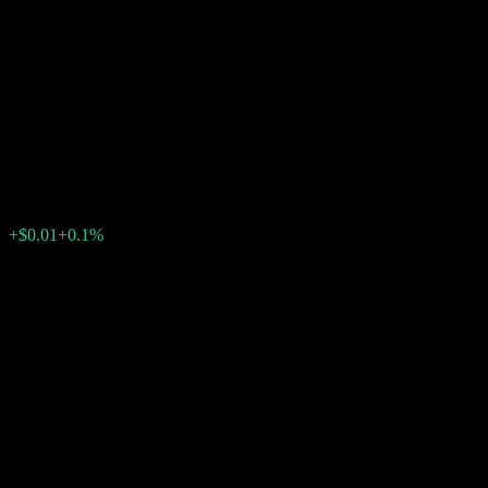
Autocallable Contingent
Interest Barrier Note
ACARFXX
$10.29
0
+$0.01
+0.1%
上周