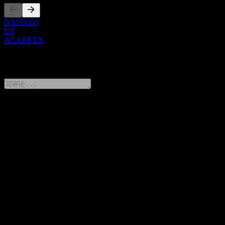
NASDAQ
US
ACARFXX
0 Comments
分享你的想法
FAQ
UBS London Branch Autocallable Contingent Interest Barrier
Note ACARFXX 今天的股价是多少？
▼
UBS London Branch Autocallable Contingent Interest Barrier
Note ACARFXX 的股票代码是什么？
▼
UBS London Branch Autocallable Contingent Interest Barrier
Note ACARFXX 属于哪个行业？
▼
UBS London Branch Autocallable Contingent Interest Barrier