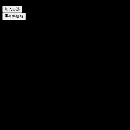
Note ACARFXX 何时完成拆股？
▼
加入自选
价格提醒