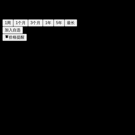
1周
1个月
3个月
1年
5年
最长
加入自选
价格提醒
统计
当日最高
-
当日最低
-
52周高点
10.29
52周低点
9.8
成交量
-
平均成交量
-