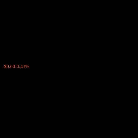
Company LLC Autocallable
Snowball Barrier Note
ACCOKXX
$137.89
0
-$0.60
-0.43%
上周