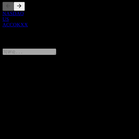
NASDAQ
US
ACCOKXX
0 Comments
分享你的想法
FAQ
JPMorgan Chase Financial Company LLC Autocallable
Snowball Barrier Note ACCOKXX 今天的股价是多少？
▼
JPMorgan Chase Financial Company LLC Autocallable
Snowball Barrier Note ACCOKXX 的股票代码是什么？
▼
JPMorgan Chase Financial Company LLC Autocallable
Snowball Barrier Note ACCOKXX 属于哪个行业？
▼
JPMorgan Chase Financial Company LLC Autocallable