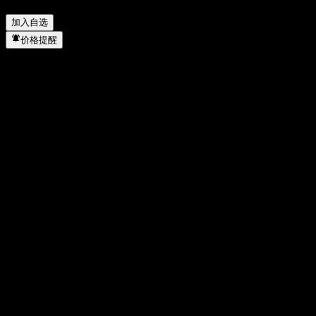
Snowball Barrier Note ACCOKXX 何时完成拆股？
▼
加入自选
价格提醒