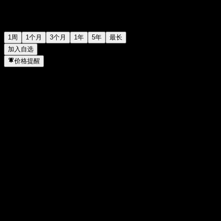
1周
1个月
3个月
1年
5年
最长
加入自选
价格提醒
统计
当日最高
-
当日最低
-
52周高点
137.89
52周低点
89.09
成交量
-
平均成交量
-