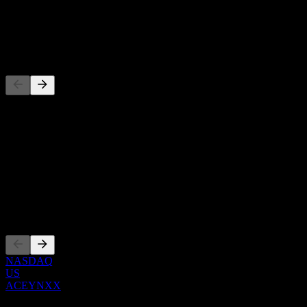
股息
-
竞争对手
此列表为基于近期市场事件的分析。并非投资建议。
关于
Show more...
首席执行官
上市
NASDAQ
US
ACEYNXX