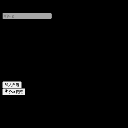
0 Comments
分享你的想法
FAQ
ACEYNXX 今天的股价是多少？
▼
ACEYNXX 的股票代码是什么？
▼
ACEYNXX 属于哪个行业？
▼
ACEYNXX 何时完成拆股？
▼
加入自选
价格提醒