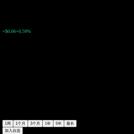
$10.30
0
+$0.06
+0.59%
上周
1周
1个月
3个月
1年
5年
最长
加入自选