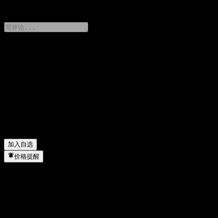
0 Comments
分享你的想法
FAQ
ACGCPXX 今天的股价是多少？
▼
ACGCPXX 的股票代码是什么？
▼
ACGCPXX 属于哪个行业？
▼
ACGCPXX 何时完成拆股？
▼
加入自选
价格提醒