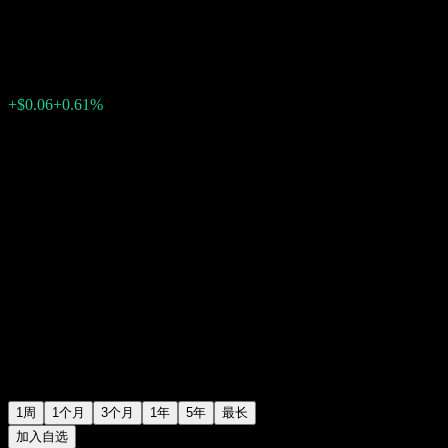
$9.97
0
+$0.06
+0.61%
上周
1周
1个月
3个月
1年
5年
最长
加入自选