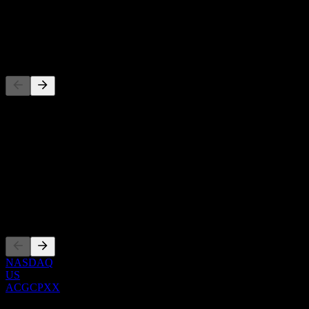
股息
-
竞争对手
此列表为基于近期市场事件的分析。并非投资建议。
关于
Show more...
首席执行官
上市
NASDAQ
US
ACGCPXX