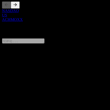
NASDAQ
US
ACHMOXX
0 Comments
分享你的想法
FAQ
JPMorgan Chase Financial Company LLC Autocallable
Contingent Interest Barrier Note ACHMOXX 今天的股价是多
少？
▼
JPMorgan Chase Financial Company LLC Autocallable
Contingent Interest Barrier Note ACHMOXX 的股票代码是什
么？
▼
JPMorgan Chase Financial Company LLC Autocallable