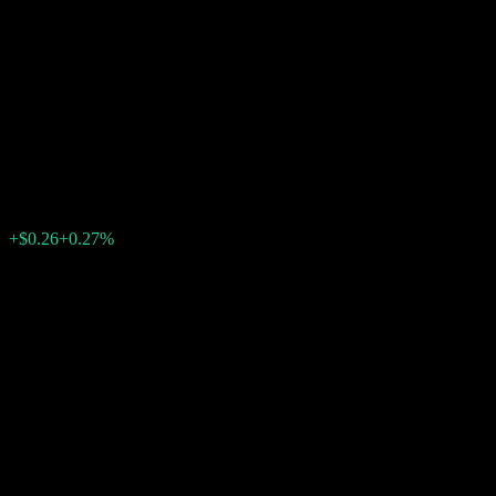
Company LLC Autocallable
Contingent Interest Barrier
Note ACHMOXX
$98.30
0
+$0.26
+0.27%
上周