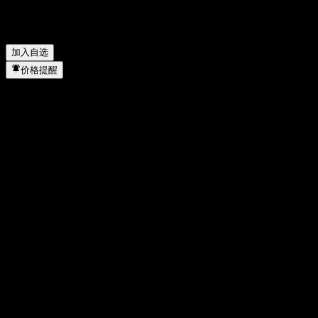
Contingent Interest Barrier Note ACHMOXX 属于哪个行业？
▼
JPMorgan Chase Financial Company LLC Autocallable
Contingent Interest Barrier Note ACHMOXX 何时完成拆股？
▼
加入自选
价格提醒