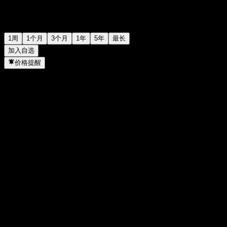
1周
1个月
3个月
1年
5年
最长
加入自选
价格提醒
统计
当日最高
-
当日最低
-
52周高点
100.4
52周低点
83.89
成交量
-
平均成交量
-