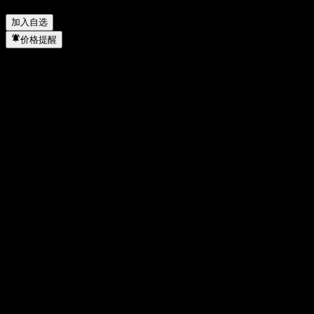
Barrier Note ACKTGXX 何时完成拆股？
▼
加入自选
价格提醒