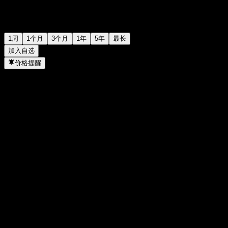
1周
1个月
3个月
1年
5年
最长
加入自选
价格提醒
统计
当日最高
-
当日最低
-
52周高点
99.4
52周低点
92.91
成交量
-
平均成交量
-