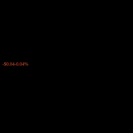
Callable Contingent Interest
Worst Of Barrier Note
ACKTGXX
$98.65
0
-$0.04
-0.04%
上周