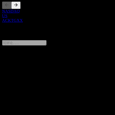
NASDAQ
US
ACKTGXX
0 Comments
分享你的想法
FAQ
BofA Finance LLC Issuer Callable Contingent Interest Worst Of
Barrier Note ACKTGXX 今天的股价是多少？
▼
BofA Finance LLC Issuer Callable Contingent Interest Worst Of
Barrier Note ACKTGXX 的股票代码是什么？
▼
BofA Finance LLC Issuer Callable Contingent Interest Worst Of
Barrier Note ACKTGXX 属于哪个行业？
▼
BofA Finance LLC Issuer Callable Contingent Interest Worst Of