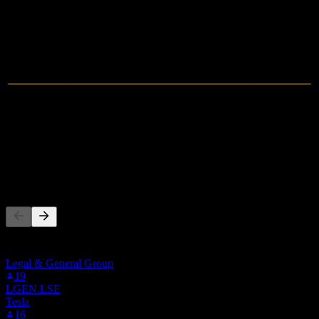
2021
2022
2023
2024
0
营收
-4.26M
净利润
其他人也在关注
此列表基于在 Stock Events 上关注 ALLIF 的用户自选生成。
这不是投资建议。
Legal & General Group
19
LGEN.LSE
Tesla
16