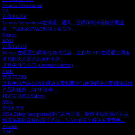
Lennox International
LII
市值
19.21B
Lennox International在供暖、通风、空调和制冷领域开展业
务，与APi的HVAC解决方案竞争。
Watsco
WSO
市值
15.81B
Watsco 在暖通空调/制冷领域经营，直接与 APi 在暖通空调服
务和解决方案方面展开竞争。
艾默生电气公司 (Emerson Electric)
EMR
市值
77.79B
艾默生电气在自动化解决方案和商业与住宅解决方案领域提供
产品和服务，与APi竞争。
梅思安 (MSA Safety)
MSA
市值
6.59B
MSA Safety Incorporated专门从事开发、制造和供应保护人员
和设施基础设施的安全产品，与APi的安全解决方案竞争。
Ametek
AME