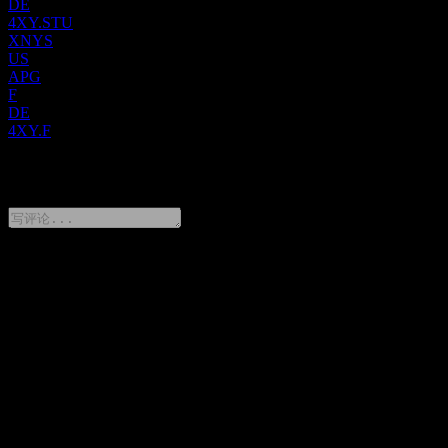
DE
公用事业供应商、高科技公司、娱乐场所、零售商、金融服务
4XY.STU
机构和政府实体。APi Group 成立于 1926 年，曾名为 J2
XNYS
Acquisition Limited，并于 2019 年 10 月更名为现名。公司总部
US
位于明尼苏达州新布赖顿。
APG
F
DE
4XY.F
0 Comments
分享你的想法
FAQ
APi Group 今天的股价是多少？
▼
APi Group 的股票代码是什么？
▼
APi Group 的市值是多少？
▼
APi Group 下一次财报日期是什么时候？
▼