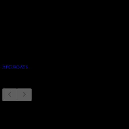
股息
-
即将到来
财报
29
OCT
APi Group
APG.BOATS
财报
29
Oct
预期