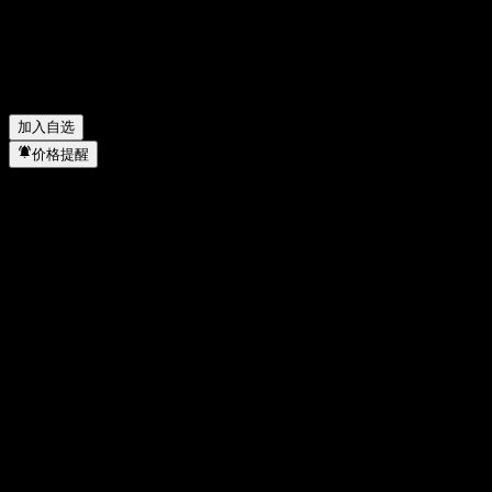
APi Group 上一季度的财报怎么样？
▼
APi Group 去年的营收是多少？
▼
APi Group 去年的净利润是多少？
▼
APi Group 属于哪个行业？
▼
APi Group 何时完成拆股？
▼
加入自选
价格提醒