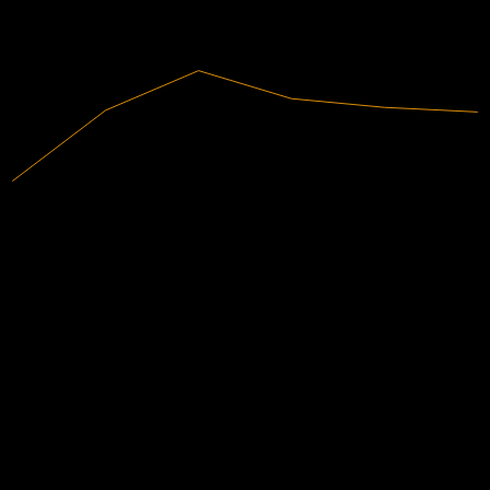
2023
2024
2025
7.91B
营收
-288M
净利润
分析师评级
54.17
平均目标价
最高预估为 56.00。
来自过去6个月内的 6 条评分。这不是投资建议。
买入
100
%
持有
0
%
卖出