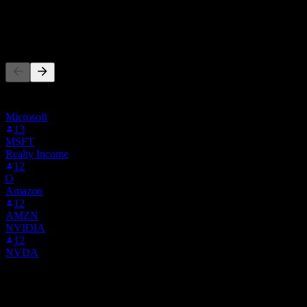
0
%
其他人也在关注
此列表基于在 Stock Events 上关注 APG.BOATS 的用户自选生
成。这不是投资建议。
Microsoft
13
MSFT
Realty Income
12
O
Amazon
12
AMZN
NVIDIA
12
NVDA
竞争对手