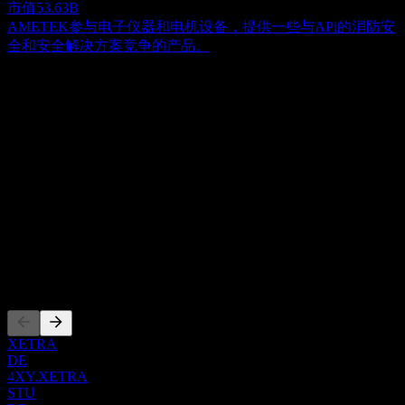
市值
53.63B
AMETEK参与电子仪器和电机设备，提供一些与APi的消防安
全和安全解决方案竞争的产品。
关于
APi Group 是一家全球性企业，在北美、欧洲、澳大利亚和亚
太地区提供至关重要的安全、专业基础设施及工业服务。其业
务活动分为三个主要部门：安全服务、专业服务和工业服务。
Show more...
安全服务部门提供全面的安全解决方案，特别侧重于集成占用
首席执行官
系统，涵盖了从消防、供暖、通风及空调 (HVAC) 到入口系统
ISIN
的全生命周期服务，包括初始设计、安装以及持续的检查、监
US00187Y1001
控和维护。专业服务部门致力于关键基础设施的维护与提升，
包括地下电力、燃气、水务、下水道和电信网络，以及专业的
上市
工业设施。该部门的服务范围广泛，包括工程、设计、制造、
安装以及现有系统的现代化改造或升级。在工业服务部门中，
APi Group 主要为能源行业提供各种解决方案，重点关注输电
与配电。其服务包括管道基础设施、通道道路及配套设施的建
XETRA
设，以及确保这些资产长期可靠运行的完整性管理与维护。公
DE
司服务于涵盖公共和私营部门的多样化客户群，包括商业、工
4XY.XETRA
STU
业和制造业、履约与分销中心、教育和医疗机构、电信公司、