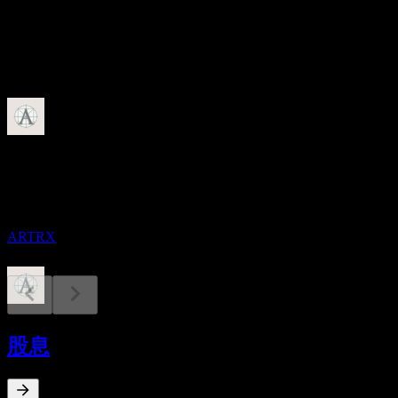
股息
1.2
即将到来
除息
10
DEC
Artisan Global Opportunities Fund Investor
Class
预估
ARTRX
股息支付
10
股息
DEC
Artisan Global Opportunities Fund Investor
Class
预估