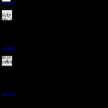
ARTRX
3.35
%
股息率
Dec 25
$1.19
Dec 24
除息
$0.42
10
Dec 24
DEC
27
Artisan Global Opportunities Fund Investor
$3.49
Class
Dec 23
预估
$0.71
ARTRX
Nov 21
$0.19
10年增长
不适用
股息支付
5年增长
10
不适用
DEC
27
Artisan Global Opportunities Fund Investor
3年增长
Class
不适用
预估
1年增长
ARTRX
不适用