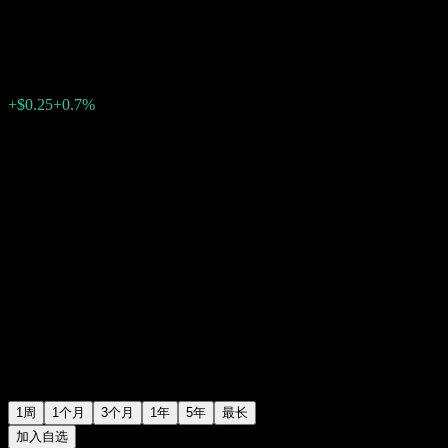
$35.83
1
+$0.25
+0.7%
上周
1周
1个月
3个月
1年
5年
最长
加入自选