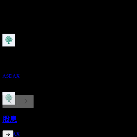
股息
0.37
即将到来
除息
28
AUG
AAM/HIMCO Short Duration Fund
预估
ASDAX
股息支付
28
股息
AUG
AAM/HIMCO Short Duration Fund
预估
ASDAX