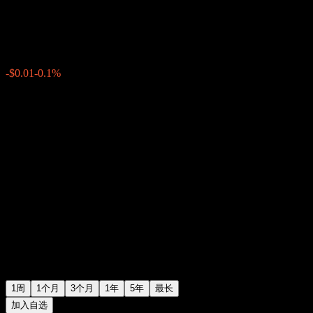
$10.05
0
-$0.01
-0.1%
上周
1周
1个月
3个月
1年
5年
最长
加入自选