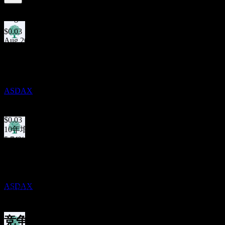
3.72
%
股息率
Aug 26
$0.03
Aug 26
除息
$0.03
29
Jul 26
SEP
AAM/HIMCO Short Duration Fund
$0.03
May 26
预估
ASDAX
$0.03
Apr 26
$0.03
10年增长
5.74%
股息支付
5年增长
29
38.06%
SEP
3年增长
AAM/HIMCO Short Duration Fund
-1.27%
预估
ASDAX
1年增长
-4.93%
竞争对手