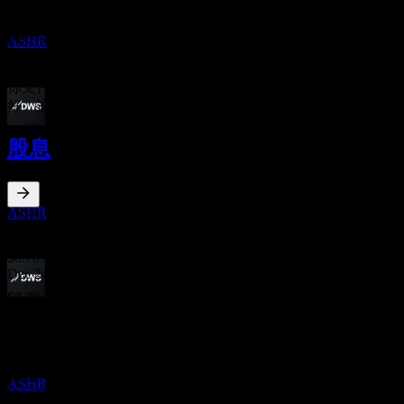
Xtrackers Harvest CSI 300 China A-Shares
预估
0.65
%
ASHR
0%
1%+
你支付给基金公司用于管理投资的年度费用。费用率越低越
好。这不是投资建议。
除息
股息
20
DEC
27
Xtrackers Harvest CSI 300 China A-Shares
预估
ASHR
2.16
%
股息率
Dec 25
$0.76
Dec 24
$0.30
股息支付
Dec 23
30
$0.59
DEC
27
Dec 22
Xtrackers Harvest CSI 300 China A-Shares
预估
$0.32
ASHR
Dec 21