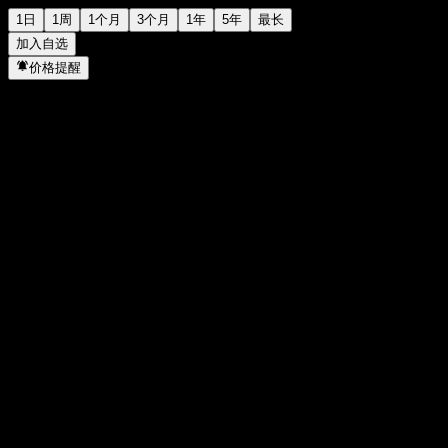
1日
1周
1个月
3个月
1年
5年
最长
加入自选
价格提醒
统计
当日最高
35.18
当日最低
35.1
52周高点
37.33
52周低点
28.75
成交量
164,793
平均成交量
-
市值
0
市盈率