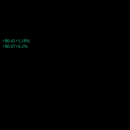
China A-Shares
$35.12
97
+$0.41
+1.18%
Friday 19:59
+$0.07
+0.2%
Friday 23:34
盘后