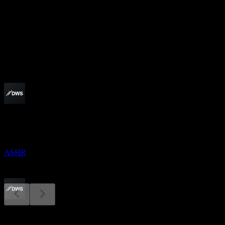
-
股息率
2.16%
股息
0.76
即将到来
除息
18
DEC
Xtrackers Harvest CSI 300 China A-Shares
预估
ASHR
股息支付
28
费用率
DEC