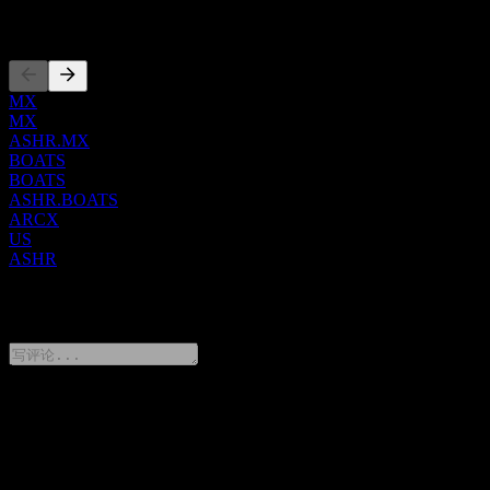
上市
MX
MX
ASHR.MX
BOATS
BOATS
ASHR.BOATS
ARCX
US
ASHR
0 Comments
分享你的想法
FAQ