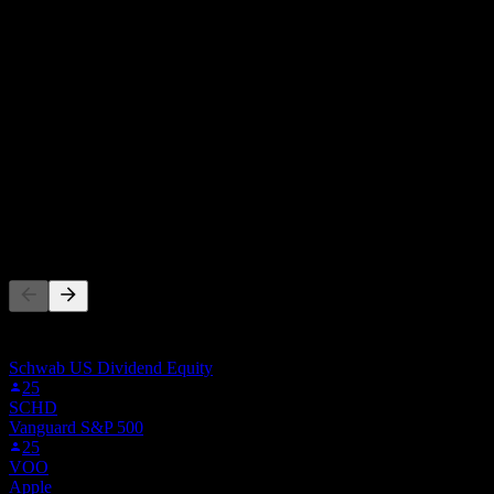
$0.35
10年增长
16.03%
5年增长
17.03%
3年增长
8.56%
1年增长
不适用
其他人也在关注
此列表基于在 Stock Events 上关注 ASHR 的用户自选生成。这
不是投资建议。
Schwab US Dividend Equity
25
SCHD
Vanguard S&P 500
25
VOO
Apple