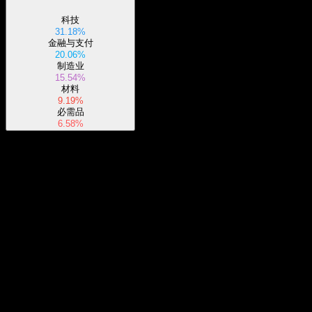
科技
31.18%
金融与支付
20.06%
制造业
15.54%
材料
9.19%
必需品
6.58%
关于
The fund will normally invest at least 80% of its total assets in
securities of issuers that comprise the underlying index. The
underlying index is designed to reflect the price fluctuation and
performance of the China A-Share market and is composed of the
Show more...
300 largest and most liquid stocks in the China A-Share market. It is
首席执行官
non-diversified.
国家
美国
ISIN
US2330518794