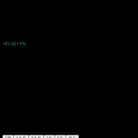
VTA
€162.90
0
+€1.62
+1%
上周