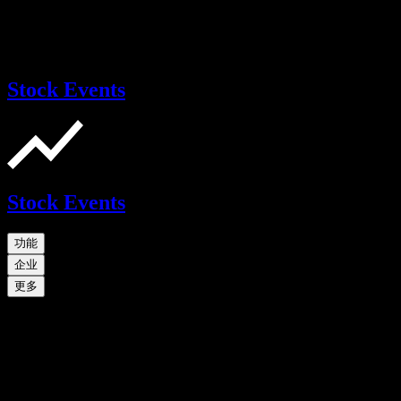
Stock Events
Stock Events
功能
企业
更多