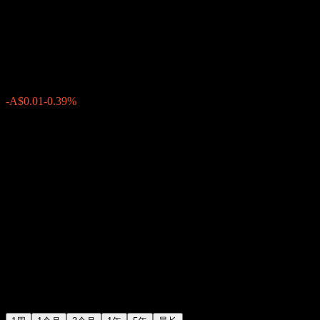
Estate Fund – Class O Units
A$1.7869
0
-A$0.01
-0.39%
上周