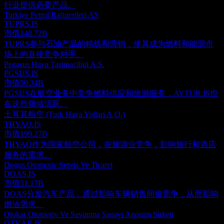
行业提供必要产品。
Turkiye Petrol Rafinerileri AS
TUPRS.IS
市值
148.72B
TUPRS参与石油产品的精炼和营销，使其成为燃料和能源市
场上的直接竞争对手。
Pegasus Hava Tasimaciligi A.S.
PGSUS.IS
市值
50.34B
PGSUS在航空业务中竞争燃料供应和旅游服务，AVTUR.IS也
在这些领域活跃。
土耳其航空 (Turk Hava Yollari A.O.)
THYAO.IS
市值
199.27B
THYAO作为国家航空公司，在旅游业竞争，影响旅行和酒店
服务的需求。
Dogus Otomotiv Servis Ve Ticaret
DOAS.IS
市值
31.17B
DOAS分发汽车产品，通过影响车辆销售间接竞争，从而影响
燃油需求。
Otokar Otomotiv Ve Savunma Sanayi Anonim Sirketi
OTKAR.IS