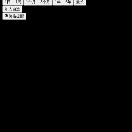
1日
1周
1个月
3个月
1年
5年
最长
加入自选
价格提醒
统计
当日最高
12.55
当日最低
12.52
52周高点
22.76
52周低点
12.4
成交量
3,384
平均成交量
-
市值
57.33B
市盈率
4.36