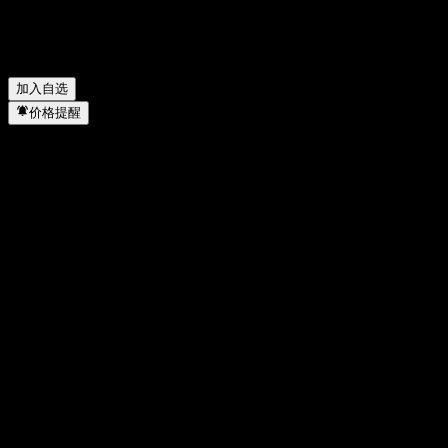
Avrasya Petrol ve Turistik Tesisler Yatirimlar A.S. 何时完成拆
股？
▼
Avrasya Petrol ve Turistik Tesisler Yatirimlar A.S. 的总部在哪
里？
▼
加入自选
价格提醒