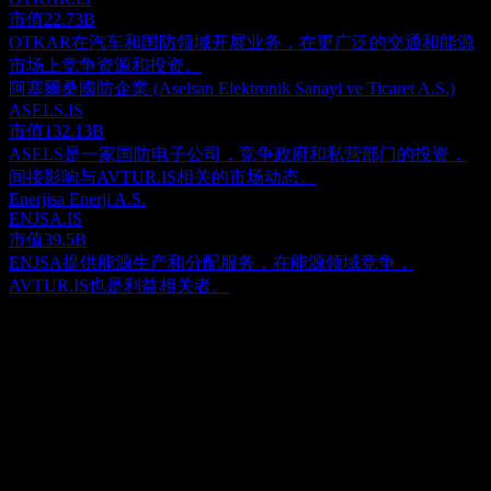
市值
22.73B
OTKAR在汽车和国防领域开展业务，在更广泛的交通和能源
市场上竞争资源和投资。
阿塞爾桑國防企業 (Aselsan Elektronik Sanayi ve Ticaret A.S.)
ASELS.IS
市值
132.13B
ASELS是一家国防电子公司，竞争政府和私营部门的投资，
间接影响与AVTUR.IS相关的市场动态。
Enerjisa Enerji A.S.
ENJSA.IS
市值
39.5B
ENJSA提供能源生产和分配服务，在能源领域竞争，
AVTUR.IS也是利益相关者。
关于
Avrasya Petrol ve Turistik Tesisler Yatirimlar A.S.经营旅游和石油
设施。该公司购买、销售、出口和进口石油及石油产品、燃料
油、柴油和液化石油气；并参与动产和不动产、机械和设备的
Show more...
买卖和租赁。该公司以前被称为Merkez B Tipi Menkul
首席执行官
Kiymetler Yatirim Ortakligi AS，并于2011年1月更名为Avrasya