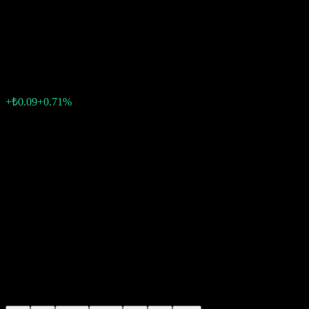
Tesisler Yatirimlar A.S.
₺12.74
10
+₺0.09
+0.71%
Friday 15:00