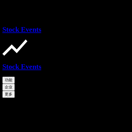
Stock Events
Stock Events
功能
企业
更多