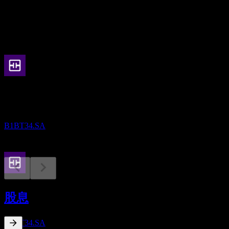
股息
7.45
即将到来
除息
13
AUG
Truist Financial
已增加
B1BT34.SA
股息支付
8
股息
SEP
Truist Financial
已增加
B1BT34.SA