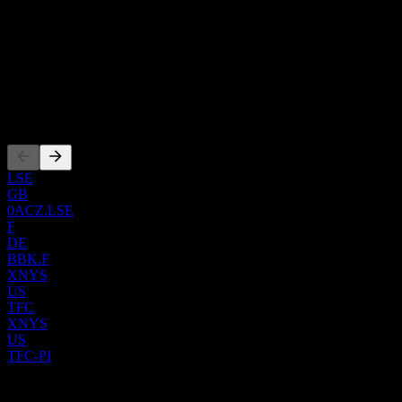
52648
责任、担保保险、产权和其他保险产品；投资经纪；移动/在
国家
线银行；以及支付、租赁融资、小企业贷款和财富管理/私人
美国
银行服务。此外，它还提供协会、资本市场、机构信托、保险
ISIN
费和商业融资、国际银行、租赁、商户、商业存款和国库、政
BRB1BTBDR000
府融资、商业中型市场贷款、小企业和学生贷款、地板计划和
商业抵押贷款、抵押仓库贷款、私募股权投资、房地产贷款和
上市
供应链融资服务。此外，该公司还提供企业和投资银行、零售
和批发经纪、证券承销和投资顾问服务。截至2021年12月31
日，该公司通过2,517个银行办公室运营。该公司以前被称为
BB&T Corporation，并于2019年12月更名为Truist Financial
LSE
GB
Corporation。Truist Financial Corporation成立于1872年，总部位
0ACZ.LSE
于北卡罗来纳州夏洛特。
F
DE
BBK.F
XNYS
US
TFC
XNYS
US
TFC-PI
0 Comments