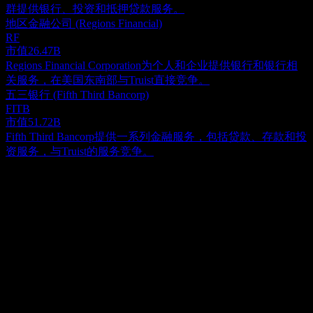
群提供银行、投资和抵押贷款服务。
地区金融公司 (Regions Financial)
RF
市值
26.47B
Regions Financial Corporation为个人和企业提供银行和银行相
关服务，在美国东南部与Truist直接竞争。
五三银行 (Fifth Third Bancorp)
FITB
市值
51.72B
Fifth Third Bancorp提供一系列金融服务，包括贷款、存款和投
资服务，与Truist的服务竞争。
关于
Truist Financial Corporation是一家控股公司，在美国东南部和
中大西洋地区提供银行和信托服务。该公司通过三个部门运
营：消费者银行和财富、企业和商业银行以及保险控股。其存
Show more...
款产品包括无息支票、计息支票、储蓄和货币市场存款账户，
首席执行官
以及存款证和个人退休账户。该公司还提供融资；资产管理；
Mr. William Henry Rogers Jr.
汽车贷款；银行卡贷款；消费金融；房屋净值和抵押贷款；保
员工
险，如财产和意外、生命、健康、员工福利、工人赔偿和专业