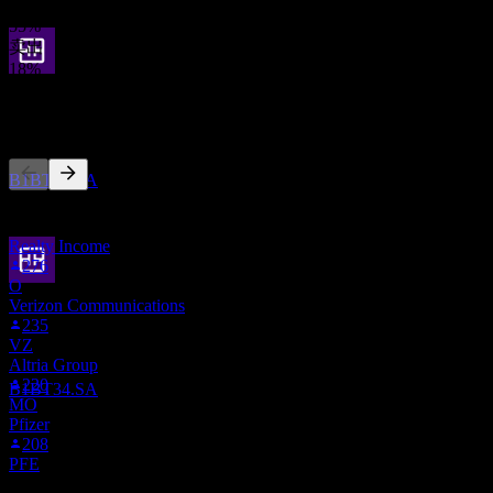
持有
55
%
卖出
18
%
除息
13
其他人也在关注
AUG
27
Truist Financial
预估
B1BT34.SA
此列表基于在 Stock Events 上关注 B1BT34.SA 的用户自选生
成。这不是投资建议。
Realty Income
276
O
股息支付
Verizon Communications
8
235
SEP
27
VZ
Truist Financial
Altria Group
预估
220
B1BT34.SA
MO
Pfizer
208
PFE