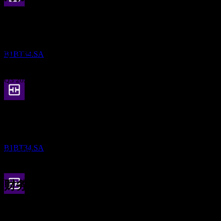
股息支付
16
Oct
预期
4
Q1 2025
DEC
Truist Financial
预估
Q2 2025
B1BT34.SA
Q3 2025
除息
Q4 2025
12
FEB
27
Q1 2026
预期EPS
Truist Financial
预估
1.115595
B1BT34.SA
实际EPS
Q2 2026
不适用
下一步
财务
股息支付
0.87
31.23%
利润率
5
0.99
MAR
27
有盈利
1.11