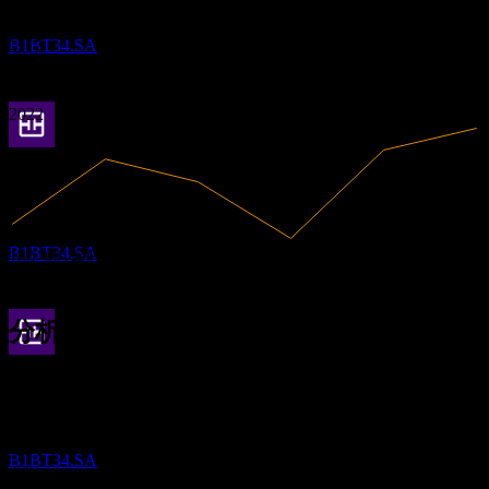
Truist Financial
1.23
2017
预估
2018
B1BT34.SA
2019
2020
2021
2022
除息
7
MAY
27
Truist Financial
预估
B1BT34.SA
100.96B
营收
31.53B
净利润
分析师评级
股息支付
95.23
平均目标价
8
最高预估为 102.42。
JUN
27
Truist Financial
来自过去6个月内的 11 条评分。这不是投资建议。
预估
买入
B1BT34.SA
27
%