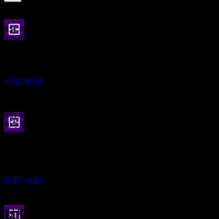
11.44
%
股息率
Sep 26
R$1.86
Jun 26
财报
R$1.83
16
Mar 26
OCT
Truist Financial
R$1.92
B1BT34.SA
Dec 25
R$1.95
Sep 25
R$1.98
10年增长
不适用
除息
5年增长
13
-5.74%
NOV
3年增长
Truist Financial
-8.18%
预估
B1BT34.SA
1年增长
-7.71%
财报