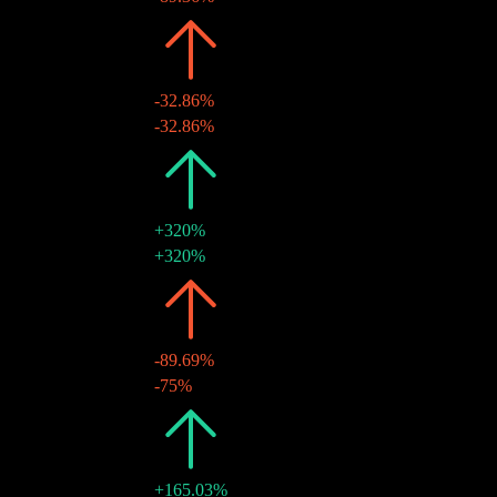
2025
€1.41
-32.86%
01 4月 2025
€1.41
-32.86%
2024
€2.10
+320%
08 4月 2024
€2.10
+320%
2023
€0.50
-89.69%
21 3月 2023
€0.50
-75%
2022
€4.85
+165.03%