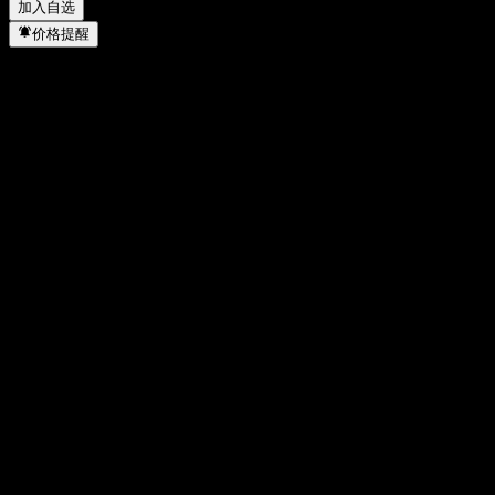
加入自选
价格提醒
统计
当日最高
40.75
当日最低
40.52
52周高点
43.13
52周低点
26.49
成交量
7,869
平均成交量
-
市值
525.02M
市盈率
12.01
股息率