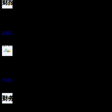
财报
除息
26
Oct
预期
9
Q1 2025
FEB
27
Sierra Bancorp
预估
Q2 2025
BSRR
Q3 2025
Q4 2025
股息支付
17
FEB
27
Q1 2026
预期EPS
Sierra Bancorp
0.908
预估
BSRR
实际EPS
Q2 2026
不适用
下一步
财务
除息
0.65
25.43%
利润率
0.76
4