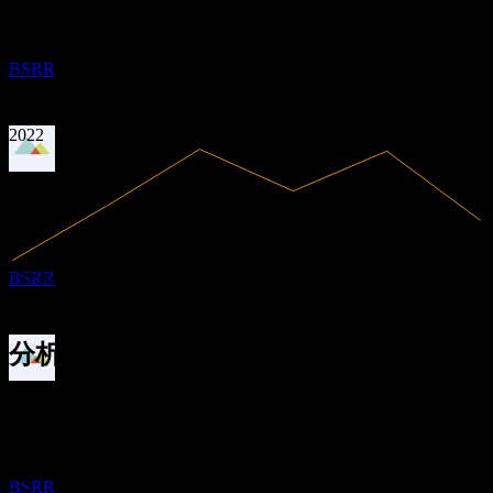
有盈利
0.86
MAY
27
0.97
Sierra Bancorp
2017
2018
预估
BSRR
2019
2020
2021
2022
股息支付
11
MAY
27
Sierra Bancorp
预估
BSRR
132.34M
营收
33.66M
净利润
分析师评级
除息
41.50
平均目标价
3
最高预估为 44.00。
AUG
27
来自过去6个月内的 2 条评分。这不是投资建议。
Sierra Bancorp
买入
预估
BSRR