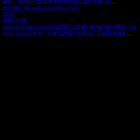
服务，这使它们直接竞争西耶拉银行股份有限公司。
齐昂银行 (Zions Bancorporation N.A)
ZION
市值
10.39B
Zions Bancorporation在美国西部运营着一家地方银行网络，与
Sierra Bancorp竞争，为类似的客户群提供广泛的金融服务。
关于
Sierra Bancorp 是 Bank of the Sierra 的控股公司，为加利福尼亚
州的个人和企业提供全方位的零售及商业银行业务。该机构提
供多样化的存款解决方案，包括支票账户、储蓄账户、货币市
Show more...
场账户、定期存款、退休账户及自动转账账户（sweep
首席执行官
accounts）。其贷款组合涵盖农业、商业、消费、房地产、建
Mr. Kevin J. McPhaill
筑及抵押贷款。此外，公司还提供自动取款机（ATM）服
员工
务、电子销售点（POS）支付选项、网上银行及自动电话银
469
行，以及针对企业的远程存款采集和自动工资发放等服务。截
国家
至 2021 年 12 月 31 日，Sierra Bancorp 运营着 35 家全方位服
美国
务分行、一家网上分行、一个贷款生产办公室、一个农业信贷
ISIN
中心以及一个 SBA 中心。公司成立于 1977 年，总部位于加利
US82620P1021
福尼亚州波特维尔。