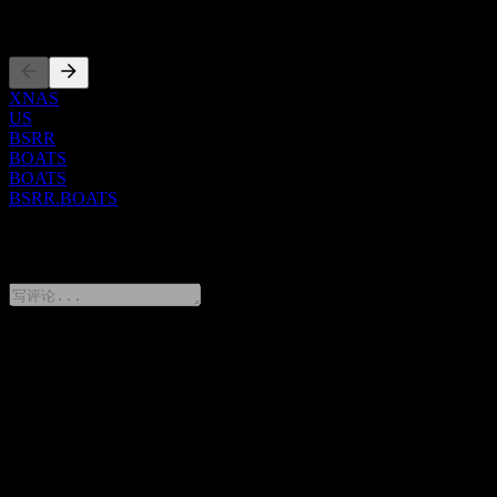
上市
XNAS
US
BSRR
BOATS
BOATS
BSRR.BOATS
0 Comments
分享你的想法
FAQ
Sierra Bancorp 今天的股价是多少？
▼
Sierra Bancorp 的股票代码是什么？
▼