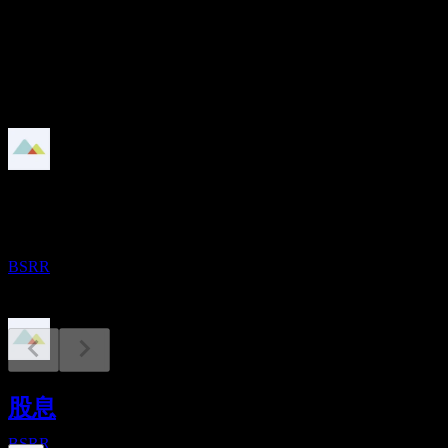
2.67%
股息
1.08
即将到来
股息支付
10
AUG
Sierra Bancorp
已增加
BSRR
财报
26
股息
OCT
Sierra Bancorp
BSRR