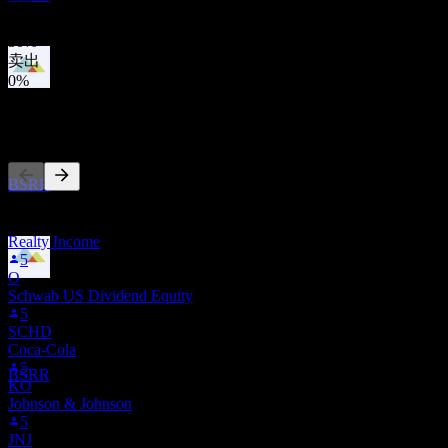
50
%
持有
50
%
卖出
0
%
股息支付
10
其他人也在关注
AUG
27
Sierra Bancorp
预估
BSRR
此列表基于在 Stock Events 上关注 BSRR 的用户自选生成。这
不是投资建议。
Realty Income
5
O
除息
Schwab US Dividend Equity
3
5
NOV
27
SCHD
Sierra Bancorp
Coca-Cola
预估
5
BSRR
KO
Johnson & Johnson
5
JNJ