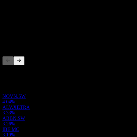
市盈率
-
股息率
-
股息
-
竞争对手
此列表为基于近期市场事件的分析。并非投资建议。
投资组合
NOVN.SW
4.04%
ALV.XETRA
3.33%
ABBN.SW
3.26%
IBE.MC
3.19%