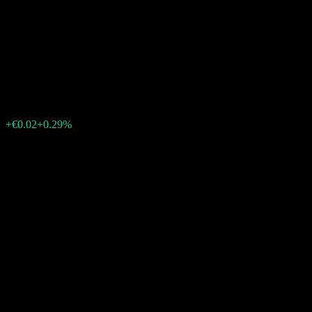
Dividend Advanced UCITS
EUR Acc
€5.84
4
+€0.02
+0.29%
06:28 今天