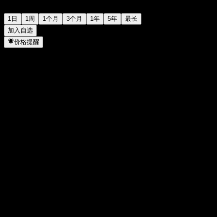
1日
1周
1个月
3个月
1年
5年
最长
加入自选
价格提醒
统计
当日最高
5.84
当日最低
5.84
52周高点
5.84
52周低点
5.84
成交量
0
平均成交量
-
市值
0