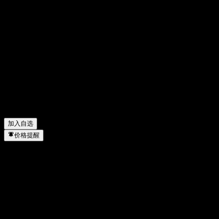
分享你的想法
FAQ
iShares MSCI Europe Quality Dividend Advanced UCITS EUR
Acc 今天的股价是多少？
▼
iShares MSCI Europe Quality Dividend Advanced UCITS EUR
Acc 的股票代码是什么？
▼
iShares MSCI Europe Quality Dividend Advanced UCITS EUR
Acc 属于哪个行业？
▼
iShares MSCI Europe Quality Dividend Advanced UCITS EUR
Acc 何时完成拆股？
▼
加入自选
价格提醒