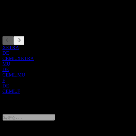
ISIN
IE000PYEKKW0
上市
XETRA
DE
CEML.XETRA
MU
DE
CEML.MU
F
DE
CEML.F
0 Comments