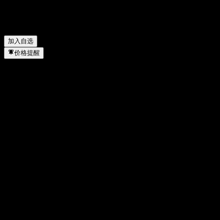
UBS (CH) Index Fund - Equities Switzerland Small & Mid A-
acc 属于哪个行业？
▼
UBS (CH) Index Fund - Equities Switzerland Small & Mid A-
acc 何时完成拆股？
▼
加入自选
价格提醒