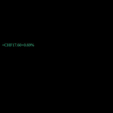
Equities Switzerland Small &
Mid A-acc
CHF2,556.86
1
+CHF17.60
+0.69%
上周