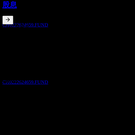
股息
MAY
27
UBS (CH) Index Fund - Equities Switzerland
Small & Mid A-acc
预估
CH0222624659.FUND
0.56
%
股息率
May 26
CHF14.31
May 25
除息
CHF14.69
22
Apr 24
MAY
28
UBS (CH) Index Fund - Equities Switzerland
CHF15.81
Small & Mid A-acc
May 23
预估
CHF13.54
CH0222624659.FUND
May 22
CHF10.09
10年增长
-0.6%
股息支付
5年增长
22
5.84%
MAY
28
3年增长
UBS (CH) Index Fund - Equities Switzerland
2.77%
Small & Mid A-acc
预估