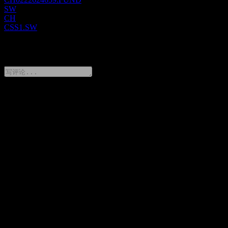
SW
CH
CSS1.SW
0 Comments
分享你的想法
FAQ
UBS (CH) Index Fund - Equities Switzerland Small & Mid A-
acc 今天的股价是多少？
▼
UBS (CH) Index Fund - Equities Switzerland Small & Mid A-
acc 的股票代码是什么？
▼
UBS (CH) Index Fund - Equities Switzerland Small & Mid A-
acc 的股价在上涨吗？
▼
UBS (CH) Index Fund - Equities Switzerland Small & Mid A-
acc 会发放股息吗？
▼