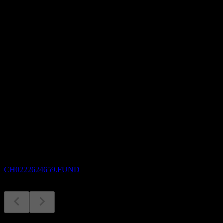
市盈率
-
股息率
0.56%
股息
14.31
即将到来
除息
20
MAY
27
UBS (CH) Index Fund - Equities Switzerland
Small & Mid A-acc
预估
CH0222624659.FUND
股息支付
20