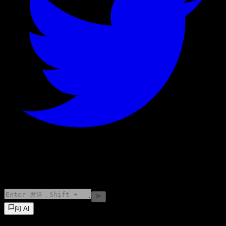
©
2026
Stock Events GmbH
问 AI