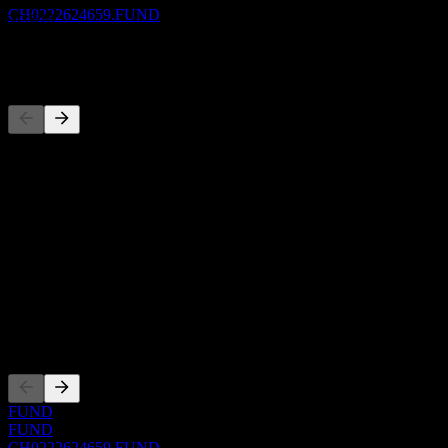
1年增长
CH0222624659.FUND
不适用
竞争对手
此列表为基于近期市场事件的分析。并非投资建议。
关于
Show more...
首席执行官
ISIN
CH0222624659
上市
FUND
FUND
CH0222624659.FUND