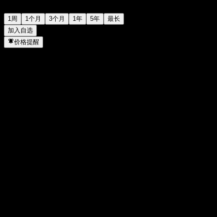
1周
1个月
3个月
1年
5年
最长
加入自选
价格提醒
统计
当日最高
2,556.86
当日最低
2,556.86
52周高点
2,574.11
52周低点
2,199.36
成交量
-
平均成交量
-
市值
0